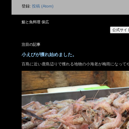
登録:
投稿 (Atom)
鮨と魚料理 保広
公式サイ
注目の記事
小えびが獲れ始めました。
百島に近い鹿島辺りで獲れる地物の小海老が梅雨になって