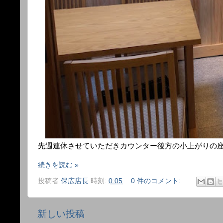
先週連休させていただきカウンター後方の小上がりの
続きを読む »
投稿者
保広店長
時刻:
0:05
0 件のコメント:
新しい投稿