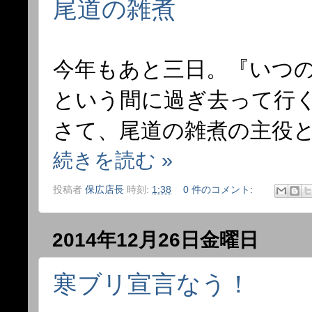
尾道の雑煮
今年もあと三日。『いつ
という間に過ぎ去って行
さて、尾道の雑煮の主役
続きを読む »
投稿者
保広店長
時刻:
1:38
0 件のコメント:
2014年12月26日金曜日
寒ブリ宣言なう！