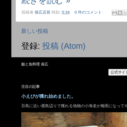
続きを読む »
投稿者
保広店長
時刻:
0:34
0 件のコメント:
新しい投稿
登録:
投稿 (Atom)
鮨と魚料理 保広
公式サイ
注目の記事
小えびが獲れ始めました。
百島に近い鹿島辺りで獲れる地物の小海老が梅雨になって