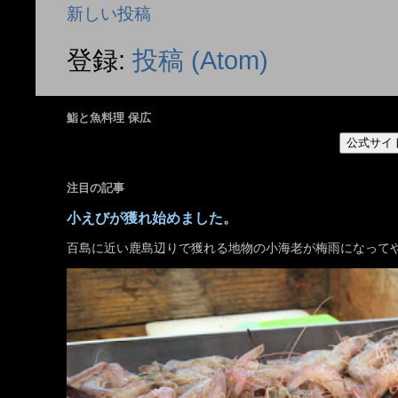
新しい投稿
登録:
投稿 (Atom)
鮨と魚料理 保広
公式サイ
注目の記事
小えびが獲れ始めました。
百島に近い鹿島辺りで獲れる地物の小海老が梅雨になって