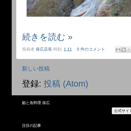
続きを読む »
投稿者
保広店長
時刻:
1:11
0 件のコメント:
新しい投稿
登録:
投稿 (Atom)
鮨と魚料理 保広
公式サイ
注目の記事