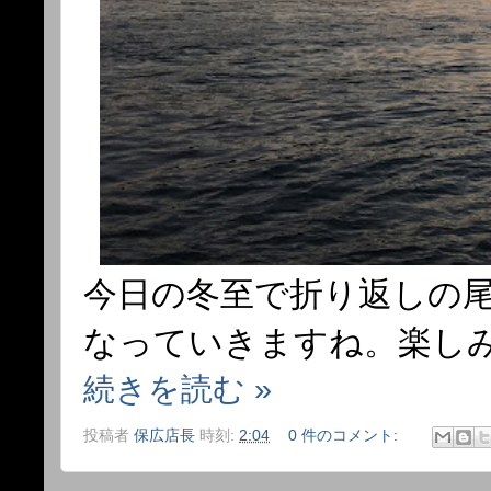
今日の冬至で折り返しの
なっていきますね。楽し
続きを読む »
投稿者
保広店長
時刻:
2:04
0 件のコメント: