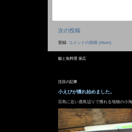
次の投稿
登録:
コメントの投稿 (Atom)
鮨と魚料理 保広
注目の記事
小えびが獲れ始めました。
百島に近い鹿島辺りで獲れる地物の小