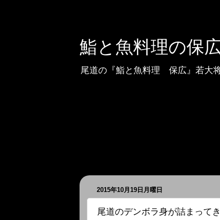
鮨と魚料理の保
尾道の『鮨と魚料理 保広』若大
2015年10月19日月曜日
尾道のデンボラ身が詰まって