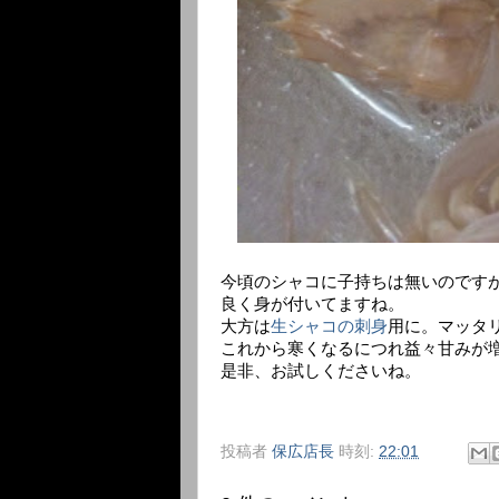
今頃のシャコに子持ちは無いのです
良く身が付いてますね。
大方は
生シャコの刺身
用に。マッタ
これから寒くなるにつれ益々甘みが
是非、お試しくださいね。
投稿者
保広店長
時刻:
22:01