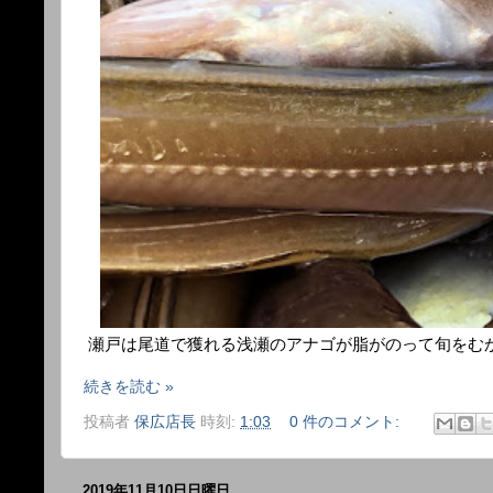
瀬戸は尾道で獲れる浅瀬のアナゴが脂がのって旬をむ
続きを読む »
投稿者
保広店長
時刻:
1:03
0 件のコメント:
2019年11月10日日曜日