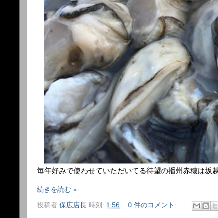
毎年好みで使わせていただいてる待望の播州赤穂は坂
続きを読む »
投稿者
保広店長
時刻:
1:56
0 件のコメント: