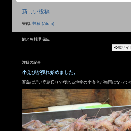
新しい投稿
登録:
投稿 (Atom)
鮨と魚料理 保広
公式サイ
注目の記事
小えびが獲れ始めました。
百島に近い鹿島辺りで獲れる地物の小海老が梅雨になって