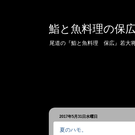
鮨と魚料理の保
尾道の『鮨と魚料理 保広』若大
2017年5月31日水曜日
夏のハモ。