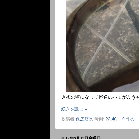
入梅の頃になって尾道のハモがよう
続きを読む »
投稿者
保広店長
時刻:
23:46
0 件の
2017年5月19日金曜日