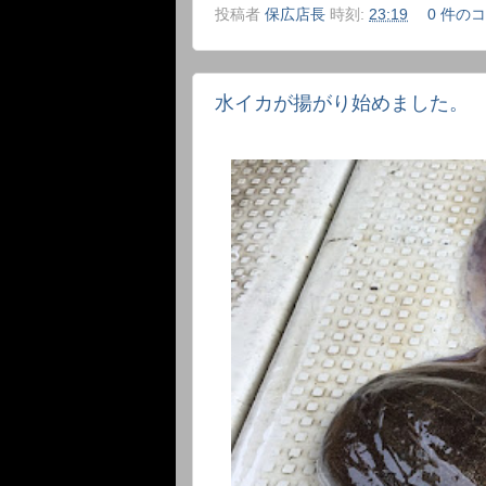
投稿者
保広店長
時刻:
23:19
0 件の
水イカが揚がり始めました。