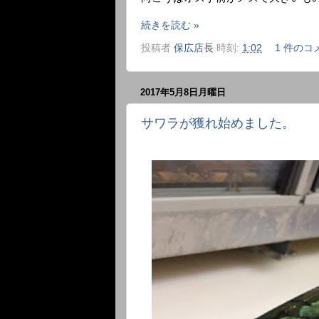
続きを読む »
投稿者
保広店長
時刻:
1:02
1 件のコ
2017年5月8日月曜日
サワラが獲れ始めました。