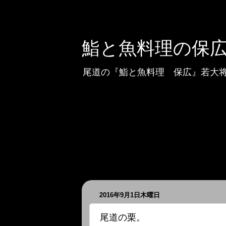
鮨と魚料理の保
尾道の『鮨と魚料理 保広』若大
2016年9月1日木曜日
尾道の栗。