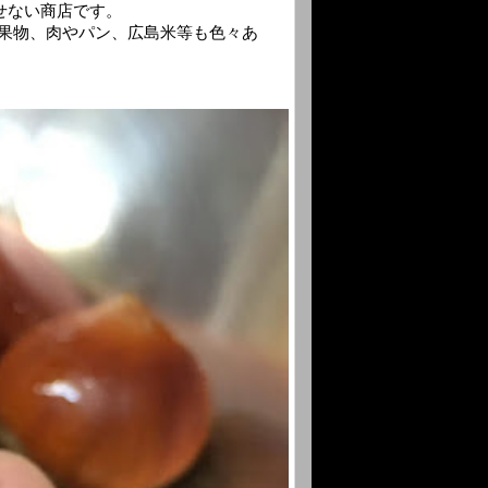
せない商店です。
果物、肉やパン、広島米等も色々あ