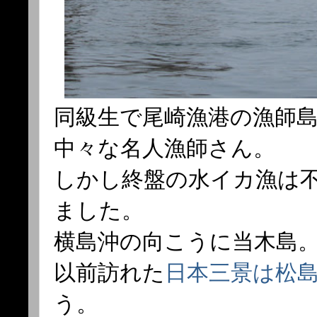
同級生で尾崎漁港の漁師島
中々な名人漁師さん。
しかし終盤の水イカ漁は
ました。
横島沖の向こうに当木島
以前訪れた
日本三景は松
う。