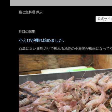
鮨と魚料理 保広
公式サイ
注目の記事
小えびが獲れ始めました。
百島に近い鹿島辺りで獲れる地物の小海老が梅雨になって